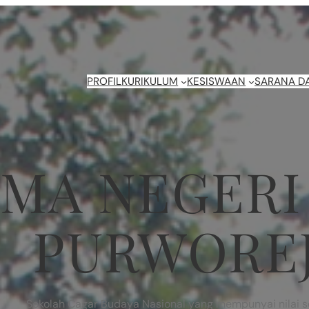
PROFIL
KURIKULUM
KESISWAAN
SARANA D
SMA NEGERI 
PURWORE
Sekolah Cagar Budaya Nasional yang mempunyai nilai se