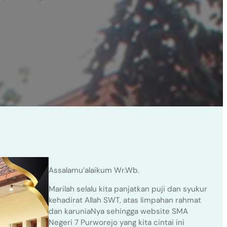
Assalamu’alaikum Wr.Wb.
Marilah selalu kita panjatkan puji dan syukur
kehadirat Allah SWT, atas limpahan rahmat
dan karuniaNya sehingga website SMA
Negeri 7 Purworejo yang kita cintai ini