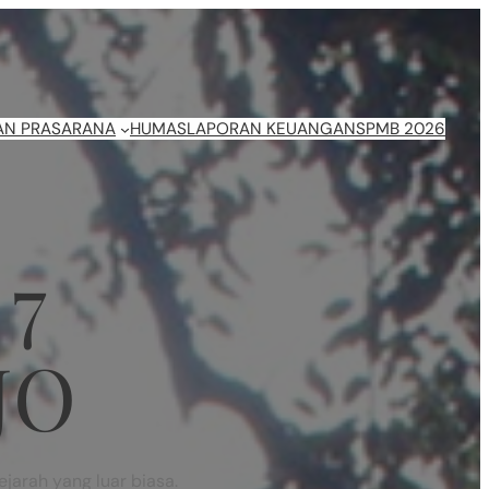
AN PRASARANA
HUMAS
LAPORAN KEUANGAN
SPMB 2026
7
JO
jarah yang luar biasa.